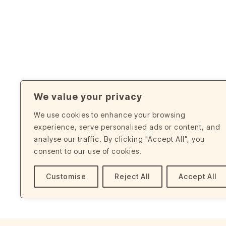
Wir sind ein Team von Kreativen, die sich
begeistern und Fintech-Unternehmen dab
Gestaltung von erstklassigen UI/UX eine
zu schaffen.
We value your privacy
We use cookies to enhance your browsing
experience, serve personalised ads or content, and
analyse our traffic. By clicking "Accept All", you
consent to our use of cookies.
Kontakt Bioloco
Customise
Reject All
Accept All
Bioloco
09040 Castiadas
Italien
Tel. 0039 378 088 3700